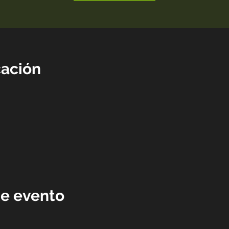
cación
te evento