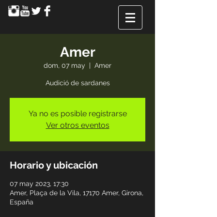
Amer
dom, 07 may
  |  
Amer
Audició de sardanes
Ya no es posible registrarse
Ver otros eventos
Horario y ubicación
07 may 2023, 17:30
Amer, Plaça de la Vila, 17170 Amer, Girona,
España