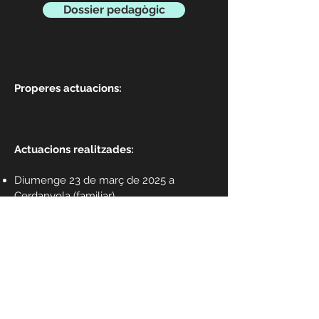
Dossier pedagògic
Properes actuacions:
Actuacions realitzades:
Diumenge 23 de març de 2025 a
Cerdanyola (familiar)
Diumenge 8 de desembre de 2024 a
Cassà de la Selva (familiar)
Dimarts 14 de maig de 2024 a Palamós
(escolar - 2 sessions)
Diumenge 18 de febrer de 2024 a
Palafrugell (familiar)
Divendres 27 d'octubre de 2023
a