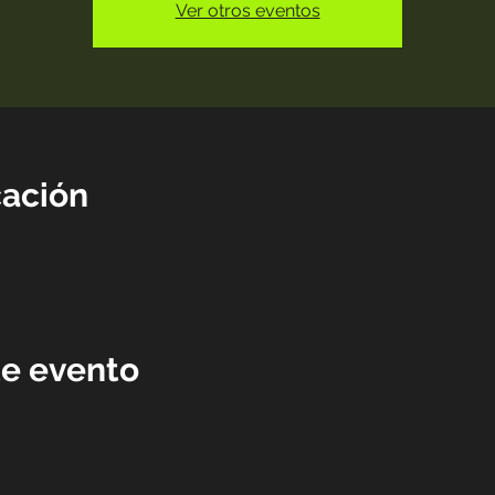
Ver otros eventos
cación
te evento