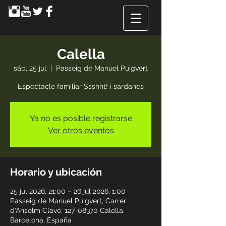
Calella
sáb, 25 jul
  |  
Passeig de Manuel Puigvert
Espectacle familiar Ssshht! i sardanes
Ya no es posible registrarse
Ver otros eventos
Horario y ubicación
25 jul 2026, 21:00 – 26 jul 2026, 1:00
Passeig de Manuel Puigvert, Carrer
d'Anselm Clavé, 127, 08370 Calella,
Barcelona, España