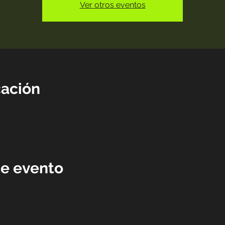
Ver otros eventos
cación
te evento