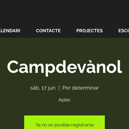
ALENDARI
CONTACTE
PROJECTES
ESC
Campdevànol
sáb, 17 jun
  |  
Por determinar
Aplec
Ya no es posible registrarse