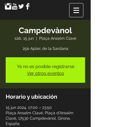
Campdevànol
sáb, 15 jun
  |  
Plaça Anselm Clavé
25è Aplec de la Sardana
Ya no es posible registrarse
Ver otros eventos
Horario y ubicación
15 jun 2024, 17:00 – 23:50
Plaça Anselm Clavé, Plaça d'Anselm
Clavé, 17530 Campdevànol, Girona,
España