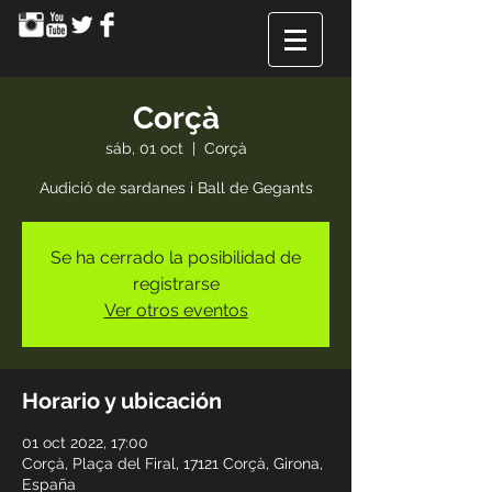
Corçà
sáb, 01 oct
  |  
Corçà
Audició de sardanes i Ball de Gegants
Se ha cerrado la posibilidad de
registrarse
Ver otros eventos
Horario y ubicación
01 oct 2022, 17:00
Corçà, Plaça del Firal, 17121 Corçà, Girona,
España