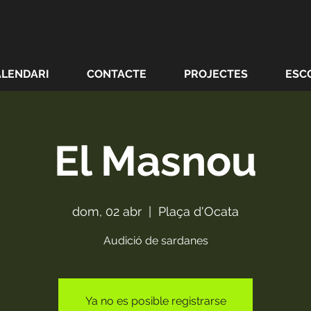
ALENDARI
CONTACTE
PROJECTES
ESC
El Masnou
dom, 02 abr
  |  
Plaça d'Ocata
Audició de sardanes
Ya no es posible registrarse