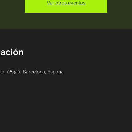
Ver otros eventos
cación
ata, 08320, Barcelona, España