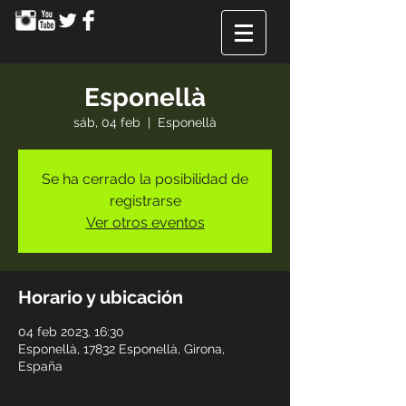
Esponellà
sáb, 04 feb
  |  
Esponellà
Se ha cerrado la posibilidad de
registrarse
Ver otros eventos
Horario y ubicación
04 feb 2023, 16:30
Esponellà, 17832 Esponellà, Girona,
España