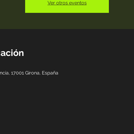
Ver otros eventos
cación
ència, 17001 Girona, España