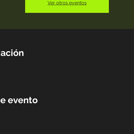
Ver otros eventos
cación
te evento