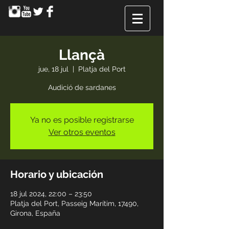
Llançà
jue, 18 jul
  |  
Platja del Port
Audició de sardanes
Ya no es posible registrarse
Ver otros eventos
Horario y ubicación
18 jul 2024, 22:00 – 23:50
Platja del Port, Passeig Marítim, 17490,
Girona, España