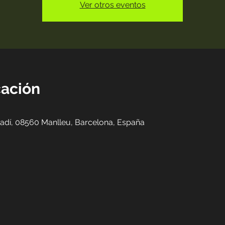
Ver otros eventos
cación
nadí, 08560 Manlleu, Barcelona, España