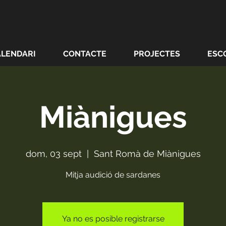
ALENDARI
CONTACTE
PROJECTES
ESC
Miànigues
dom, 03 sept
  |  
Sant Romà de Miànigues
Mitja audició de sardanes
Ya no es posible registrarse