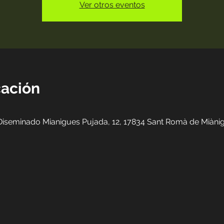
Ver otros eventos
cación
iseminado Mianigues Pujada, 12, 17834 Sant Romà de Miànig