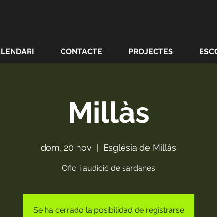
ALENDARI
CONTACTE
PROJECTES
ESC
Millàs
dom, 20 nov
  |  
Església de Millàs
Ofici i audició de sardanes
Se ha cerrado la posibilidad de registrarse