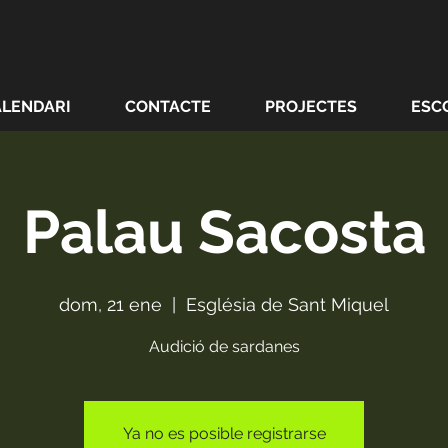
ALENDARI
CONTACTE
PROJECTES
ESC
Palau Sacosta
dom, 21 ene
  |  
Església de Sant Miquel
Audició de sardanes
Ya no es posible registrarse