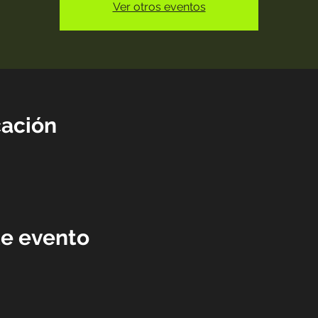
Ver otros eventos
cación
te evento