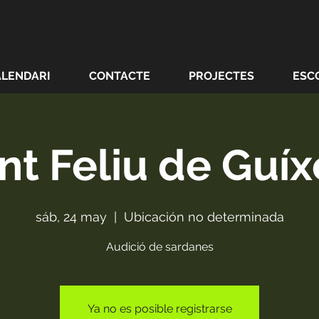
ALENDARI
CONTACTE
PROJECTES
ESC
nt Feliu de Guíx
sáb, 24 may
  |  
Ubicación no determinada
Audició de sardanes
Ya no es posible registrarse