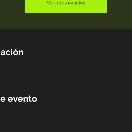
Ver otros eventos
cación
0
te evento